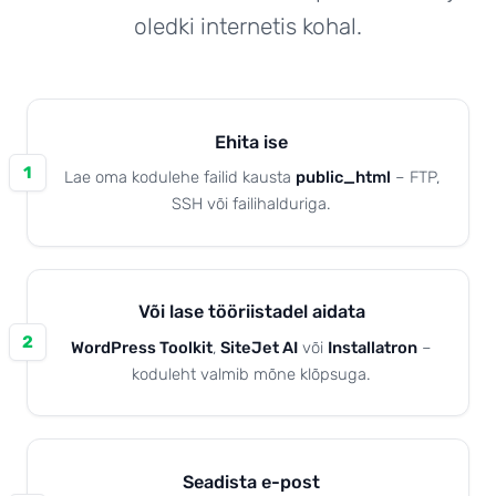
oledki internetis kohal.
Kuidas edasi?
Ehita ise
1
Lae oma kodulehe failid kausta
public_html
– FTP,
SSH või failihalduriga.
Või lase tööriistadel aidata
2
WordPress Toolkit
,
SiteJet AI
või
Installatron
–
koduleht valmib mõne klõpsuga.
Seadista e-post