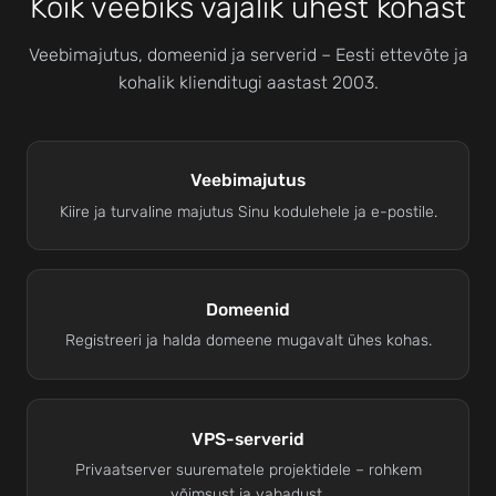
Kõik veebiks vajalik ühest kohast
Veebimajutus, domeenid ja serverid – Eesti ettevõte ja
kohalik klienditugi aastast 2003.
Veebimajutus
Kiire ja turvaline majutus Sinu kodulehele ja e-postile.
Domeenid
Registreeri ja halda domeene mugavalt ühes kohas.
VPS-serverid
Privaatserver suurematele projektidele – rohkem
võimsust ja vabadust.