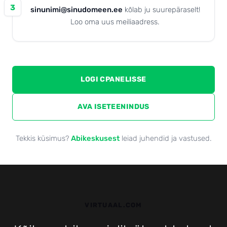
3
sinunimi@sinudomeen.ee
kõlab ju suurepäraselt!
Loo oma uus meiliaadress.
LOGI CPANELISSE
AVA ISETEENINDUS
Tekkis küsimus?
Abikeskusest
leiad juhendid ja vastused.
VIRTUAAL.COM